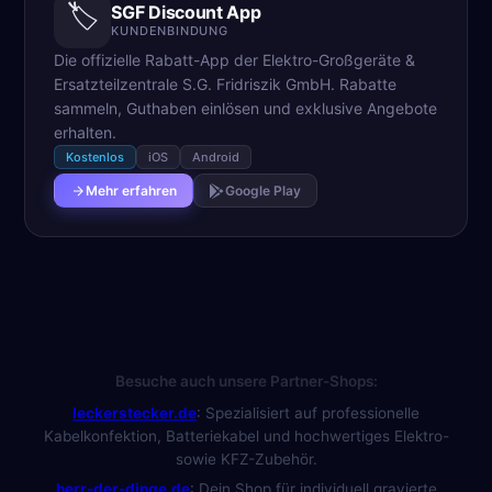
🏷️
SGF Discount App
KUNDENBINDUNG
Die offizielle Rabatt-App der Elektro-Großgeräte &
Ersatzteilzentrale S.G. Fridriszik GmbH. Rabatte
sammeln, Guthaben einlösen und exklusive Angebote
erhalten.
Kostenlos
iOS
Android
Mehr erfahren
Google Play
Besuche auch unsere Partner-Shops:
leckerstecker.de
:
Spezialisiert auf professionelle
Kabelkonfektion, Batteriekabel und hochwertiges Elektro-
sowie KFZ-Zubehör.
herr-der-dinge.de
:
Dein Shop für individuell gravierte