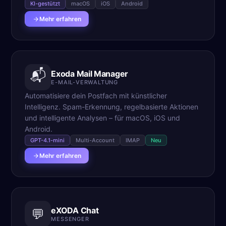
KI-gestützt
macOS
iOS
Android
Mehr erfahren
📬
Exoda Mail Manager
E-MAIL-VERWALTUNG
Automatisiere dein Postfach mit künstlicher
Intelligenz. Spam-Erkennung, regelbasierte Aktionen
und intelligente Analysen – für macOS, iOS und
Android.
GPT-4.1-mini
Multi-Account
IMAP
Neu
Mehr erfahren
eXODA Chat
💬
MESSENGER