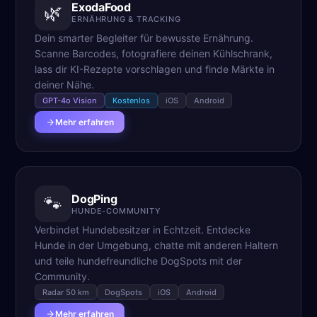
ExodaFood
🌿
ERNÄHRUNG & TRACKING
Dein smarter Begleiter für bewusste Ernährung.
Scanne Barcodes, fotografiere deinen Kühlschrank,
lass dir KI-Rezepte vorschlagen und finde Märkte in
deiner Nähe.
GPT-4o Vision
Kostenlos
iOS
Android
Mehr erfahren
DogPing
🐾
HUNDE-COMMUNITY
Verbindet Hundebesitzer in Echtzeit. Entdecke
Hunde in der Umgebung, chatte mit anderen Haltern
und teile hundefreundliche DogSpots mit der
Community.
Radar 50 km
DogSpots
iOS
Android
Mehr erfahren