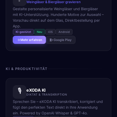
Weingläser & Biergläser gravieren
Gestalte personalisierte Weingläser und Biergläser
mit KI-Unterstützung. Hunderte Motive zur Auswahl –
Vorschau direkt auf dem Glas, Direktbestellung per
App.
KI-gestützt
Neu
iOS
Android
Mehr erfahren
Google Play
KI & PRODUKTIVITÄT
🎙️
eXODA KI
DIKTAT & TRANSKRIPTION
Sprechen Sie – eXODA KI transkribiert, korrigiert und
fügt den perfekten Text direkt in Ihre Anwendung
ein. Powered by OpenAI Whisper & GPT-4o.