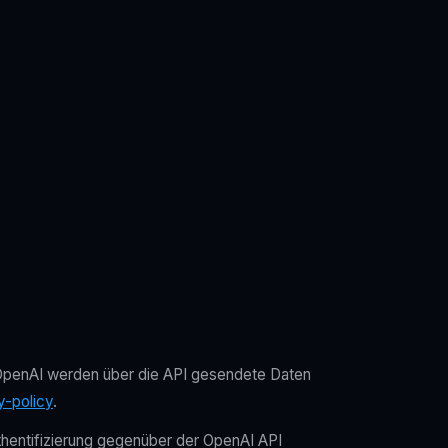
t OpenAI werden über die API gesendete Daten
y-policy
.
uthentifizierung gegenüber der OpenAI API