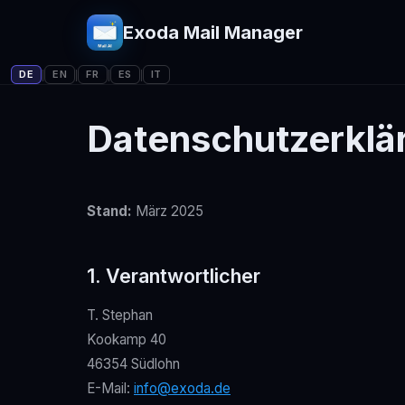
Exoda Mail Manager
DE
EN
FR
ES
IT
|
|
|
|
Datenschutzerklä
Stand:
März 2025
1. Verantwortlicher
T. Stephan
Kookamp 40
46354 Südlohn
E-Mail:
info@exoda.de