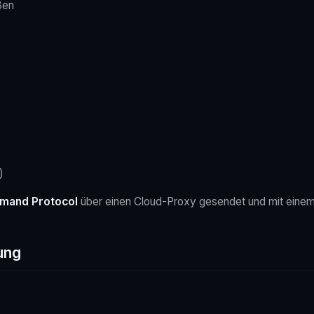
ßen
)
mmand Protocol
über einen Cloud-Proxy gesendet und mit einem p
ung