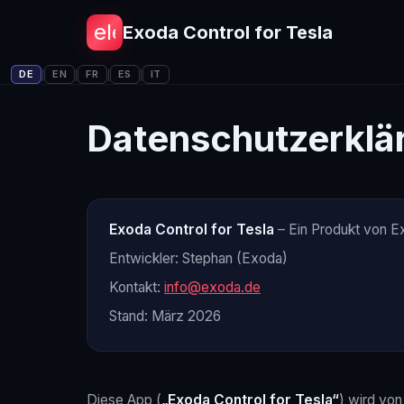
electric_car
Exoda Control for Tesla
DE
EN
FR
ES
IT
|
|
|
|
Datenschutzerklä
Exoda Control for Tesla
– Ein Produkt von E
Entwickler: Stephan (Exoda)
Kontakt:
info@exoda.de
Stand: März 2026
Diese App (
„Exoda Control for Tesla“
) wird von