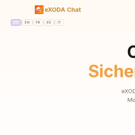
eXODA Chat
DE
|
EN
|
FR
|
ES
|
IT
Siche
eXOD
Mod