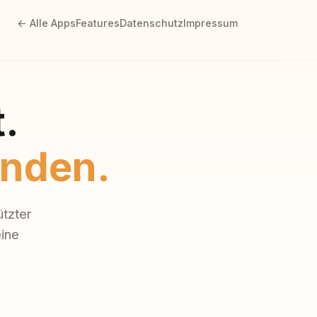
← Alle Apps
Features
Datenschutz
Impressum
.
unden.
tzter
eine