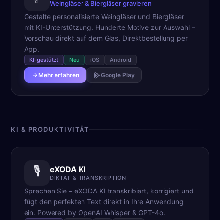
Weingläser & Biergläser gravieren
Gestalte personalisierte Weingläser und Biergläser
mit KI-Unterstützung. Hunderte Motive zur Auswahl –
Vorschau direkt auf dem Glas, Direktbestellung per
App.
KI-gestützt
Neu
iOS
Android
Mehr erfahren
Google Play
KI & PRODUKTIVITÄT
🎙️
eXODA KI
DIKTAT & TRANSKRIPTION
Sprechen Sie – eXODA KI transkribiert, korrigiert und
fügt den perfekten Text direkt in Ihre Anwendung
ein. Powered by OpenAI Whisper & GPT-4o.