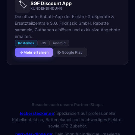
🏷️
SGF Discount App
KUNDENBINDUNG
Die offizielle Rabatt-App der Elektro-Großgeräte &
Ersatzteilzentrale S.G. Fridriszik GmbH. Rabatte
sammeln, Guthaben einlösen und exklusive Angebote
erhalten.
Kostenlos
iOS
Android
Mehr erfahren
Google Play
Besuche auch unsere Partner-Shops:
leckerstecker.de
:
Spezialisiert auf professionelle
Kabelkonfektion, Batteriekabel und hochwertiges Elektro-
sowie KFZ-Zubehör.
herr-der-dinge.de
:
Dein Shop für individuell gravierte