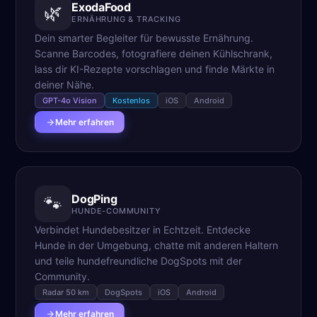
ExodaFood
🌿
ERNÄHRUNG & TRACKING
Dein smarter Begleiter für bewusste Ernährung.
Scanne Barcodes, fotografiere deinen Kühlschrank,
lass dir KI-Rezepte vorschlagen und finde Märkte in
deiner Nähe.
GPT-4o Vision
Kostenlos
iOS
Android
Mehr erfahren
DogPing
🐾
HUNDE-COMMUNITY
Verbindet Hundebesitzer in Echtzeit. Entdecke
Hunde in der Umgebung, chatte mit anderen Haltern
und teile hundefreundliche DogSpots mit der
Community.
Radar 50 km
DogSpots
iOS
Android
Mehr erfahren