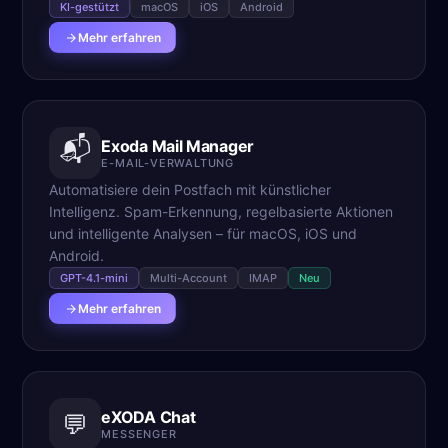
KI-gestützt
macOS
iOS
Android
Mehr erfahren
📬
Exoda Mail Manager
E-MAIL-VERWALTUNG
Automatisiere dein Postfach mit künstlicher
Intelligenz. Spam-Erkennung, regelbasierte Aktionen
und intelligente Analysen – für macOS, iOS und
Android.
GPT-4.1-mini
Multi-Account
IMAP
Neu
Mehr erfahren
eXODA Chat
💬
MESSENGER