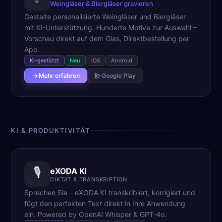
Weingläser & Biergläser gravieren
Gestalte personalisierte Weingläser und Biergläser
mit KI-Unterstützung. Hunderte Motive zur Auswahl –
Vorschau direkt auf dem Glas, Direktbestellung per
App.
KI-gestützt
Neu
iOS
Android
Mehr erfahren
Google Play
KI & PRODUKTIVITÄT
🎙️
eXODA KI
DIKTAT & TRANSKRIPTION
Sprechen Sie – eXODA KI transkribiert, korrigiert und
fügt den perfekten Text direkt in Ihre Anwendung
ein. Powered by OpenAI Whisper & GPT-4o.