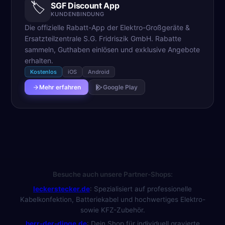
🏷️
SGF Discount App
KUNDENBINDUNG
Die offizielle Rabatt-App der Elektro-Großgeräte &
Ersatzteilzentrale S.G. Fridriszik GmbH. Rabatte
sammeln, Guthaben einlösen und exklusive Angebote
erhalten.
Kostenlos
iOS
Android
Mehr erfahren
Google Play
Besuche auch unsere Partner-Shops:
leckerstecker.de
:
Spezialisiert auf professionelle
Kabelkonfektion, Batteriekabel und hochwertiges Elektro-
sowie KFZ-Zubehör.
herr-der-dinge.de
:
Dein Shop für individuell gravierte