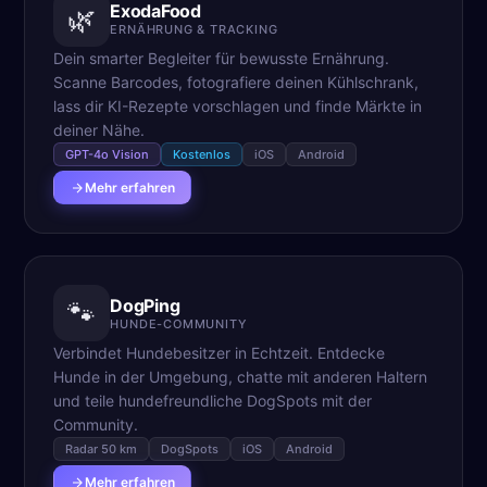
ExodaFood
🌿
ERNÄHRUNG & TRACKING
Dein smarter Begleiter für bewusste Ernährung.
Scanne Barcodes, fotografiere deinen Kühlschrank,
lass dir KI-Rezepte vorschlagen und finde Märkte in
deiner Nähe.
GPT-4o Vision
Kostenlos
iOS
Android
Mehr erfahren
DogPing
🐾
HUNDE-COMMUNITY
Verbindet Hundebesitzer in Echtzeit. Entdecke
Hunde in der Umgebung, chatte mit anderen Haltern
und teile hundefreundliche DogSpots mit der
Community.
Radar 50 km
DogSpots
iOS
Android
Mehr erfahren