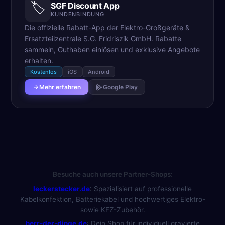
🏷️
SGF Discount App
KUNDENBINDUNG
Die offizielle Rabatt-App der Elektro-Großgeräte &
Ersatzteilzentrale S.G. Fridriszik GmbH. Rabatte
sammeln, Guthaben einlösen und exklusive Angebote
erhalten.
Kostenlos
iOS
Android
Mehr erfahren
Google Play
Besuche auch unsere Partner-Shops:
leckerstecker.de
:
Spezialisiert auf professionelle
Kabelkonfektion, Batteriekabel und hochwertiges Elektro-
sowie KFZ-Zubehör.
herr-der-dinge.de
:
Dein Shop für individuell gravierte