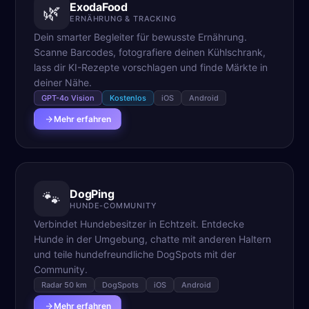
ExodaFood
🌿
ERNÄHRUNG & TRACKING
Dein smarter Begleiter für bewusste Ernährung.
Scanne Barcodes, fotografiere deinen Kühlschrank,
lass dir KI-Rezepte vorschlagen und finde Märkte in
deiner Nähe.
GPT-4o Vision
Kostenlos
iOS
Android
Mehr erfahren
DogPing
🐾
HUNDE-COMMUNITY
Verbindet Hundebesitzer in Echtzeit. Entdecke
Hunde in der Umgebung, chatte mit anderen Haltern
und teile hundefreundliche DogSpots mit der
Community.
Radar 50 km
DogSpots
iOS
Android
Mehr erfahren