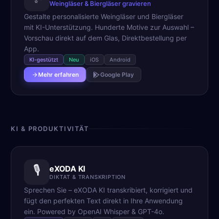
Weingläser & Biergläser gravieren
Gestalte personalisierte Weingläser und Biergläser
mit KI-Unterstützung. Hunderte Motive zur Auswahl –
Vorschau direkt auf dem Glas, Direktbestellung per
App.
KI-gestützt
Neu
iOS
Android
Mehr erfahren
Google Play
KI & PRODUKTIVITÄT
🎙️
eXODA KI
DIKTAT & TRANSKRIPTION
Sprechen Sie – eXODA KI transkribiert, korrigiert und
fügt den perfekten Text direkt in Ihre Anwendung
ein. Powered by OpenAI Whisper & GPT-4o.