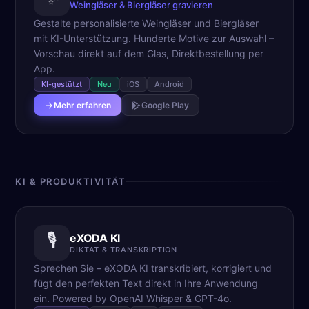
Weingläser & Biergläser gravieren
Gestalte personalisierte Weingläser und Biergläser
mit KI-Unterstützung. Hunderte Motive zur Auswahl –
Vorschau direkt auf dem Glas, Direktbestellung per
App.
KI-gestützt
Neu
iOS
Android
Mehr erfahren
Google Play
KI & PRODUKTIVITÄT
🎙️
eXODA KI
DIKTAT & TRANSKRIPTION
Sprechen Sie – eXODA KI transkribiert, korrigiert und
fügt den perfekten Text direkt in Ihre Anwendung
ein. Powered by OpenAI Whisper & GPT-4o.