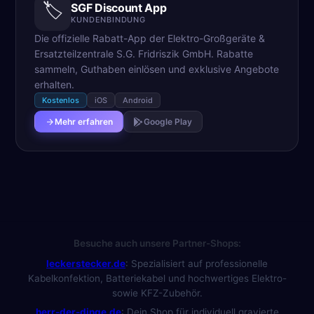
🏷️
SGF Discount App
KUNDENBINDUNG
Die offizielle Rabatt-App der Elektro-Großgeräte &
Ersatzteilzentrale S.G. Fridriszik GmbH. Rabatte
sammeln, Guthaben einlösen und exklusive Angebote
erhalten.
Kostenlos
iOS
Android
Mehr erfahren
Google Play
Besuche auch unsere Partner-Shops:
leckerstecker.de
:
Spezialisiert auf professionelle
Kabelkonfektion, Batteriekabel und hochwertiges Elektro-
sowie KFZ-Zubehör.
herr-der-dinge.de
:
Dein Shop für individuell gravierte