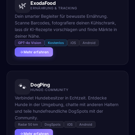
ExodaFood
🌿
ERNÄHRUNG & TRACKING
Dein smarter Begleiter für bewusste Ernährung.
Scanne Barcodes, fotografiere deinen Kühlschrank,
lass dir KI-Rezepte vorschlagen und finde Märkte in
deiner Nähe.
GPT-4o Vision
Kostenlos
iOS
Android
Mehr erfahren
DogPing
🐾
HUNDE-COMMUNITY
Verbindet Hundebesitzer in Echtzeit. Entdecke
Hunde in der Umgebung, chatte mit anderen Haltern
und teile hundefreundliche DogSpots mit der
Community.
Radar 50 km
DogSpots
iOS
Android
Mehr erfahren