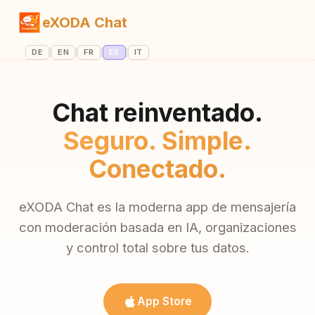
eXODA Chat
DE
|
EN
|
FR
|
ES
|
IT
Chat reinventado.
Seguro. Simple.
Conectado.
eXODA Chat es la moderna app de mensajería
con moderación basada en IA, organizaciones
y control total sobre tus datos.
App Store