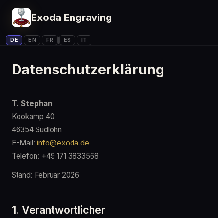
Exoda Engraving
DE
EN
FR
ES
IT
|
|
|
|
Datenschutzerklärung
T. Stephan
Kookamp 40
46354 Südlohn
E-Mail:
info@exoda.de
Telefon: +49 171 3833568
Stand: Februar 2026
1. Verantwortlicher