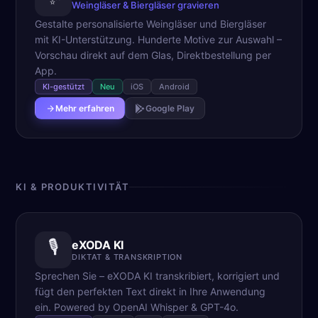
Weingläser & Biergläser gravieren
Gestalte personalisierte Weingläser und Biergläser
mit KI-Unterstützung. Hunderte Motive zur Auswahl –
Vorschau direkt auf dem Glas, Direktbestellung per
App.
KI-gestützt
Neu
iOS
Android
Mehr erfahren
Google Play
KI & PRODUKTIVITÄT
🎙️
eXODA KI
DIKTAT & TRANSKRIPTION
Sprechen Sie – eXODA KI transkribiert, korrigiert und
fügt den perfekten Text direkt in Ihre Anwendung
ein. Powered by OpenAI Whisper & GPT-4o.