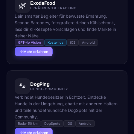
ExodaFood
🌿
ERNÄHRUNG & TRACKING
Dein smarter Begleiter für bewusste Ernährung.
Scanne Barcodes, fotografiere deinen Kühlschrank,
lass dir KI-Rezepte vorschlagen und finde Märkte in
deiner Nähe.
GPT-4o Vision
Kostenlos
iOS
Android
Mehr erfahren
DogPing
🐾
HUNDE-COMMUNITY
Verbindet Hundebesitzer in Echtzeit. Entdecke
Hunde in der Umgebung, chatte mit anderen Haltern
und teile hundefreundliche DogSpots mit der
Community.
Radar 50 km
DogSpots
iOS
Android
Mehr erfahren