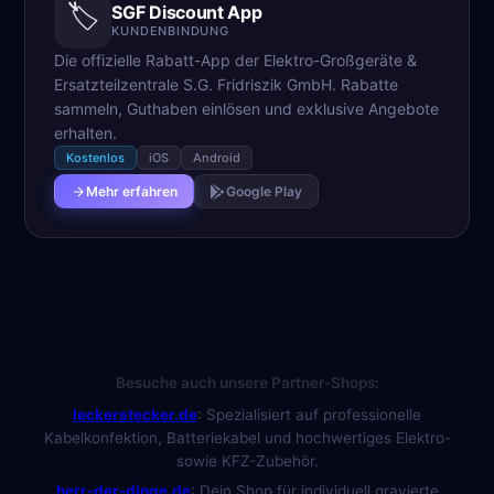
🏷️
SGF Discount App
KUNDENBINDUNG
Die offizielle Rabatt-App der Elektro-Großgeräte &
Ersatzteilzentrale S.G. Fridriszik GmbH. Rabatte
sammeln, Guthaben einlösen und exklusive Angebote
erhalten.
Kostenlos
iOS
Android
Mehr erfahren
Google Play
Besuche auch unsere Partner-Shops:
leckerstecker.de
:
Spezialisiert auf professionelle
Kabelkonfektion, Batteriekabel und hochwertiges Elektro-
sowie KFZ-Zubehör.
herr-der-dinge.de
:
Dein Shop für individuell gravierte